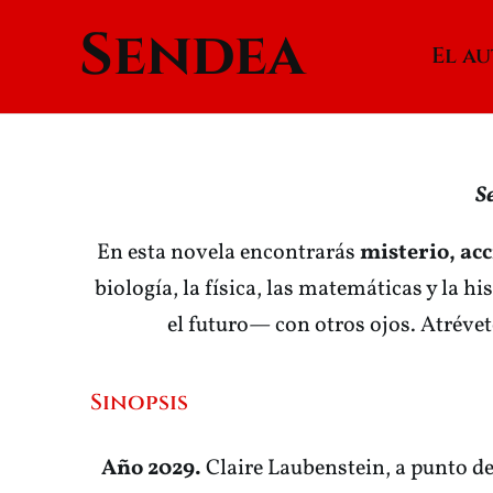
Ir
Sendea
al
El a
contenido
S
En esta novela encontrarás
misterio, acc
biología, la física, las matemáticas y la 
el futuro— con otros ojos. Atrévet
Sinopsis
Año 2029.
Claire Laubenstein, a punto d