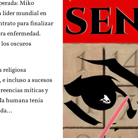
sperada: Miko
 líder mundial en
ntrato para finalizar
ara enfermedad.
 los oscuros
a religiosa
, e incluso a sucesos
reencias míticas y
vida humana tenía
pada…